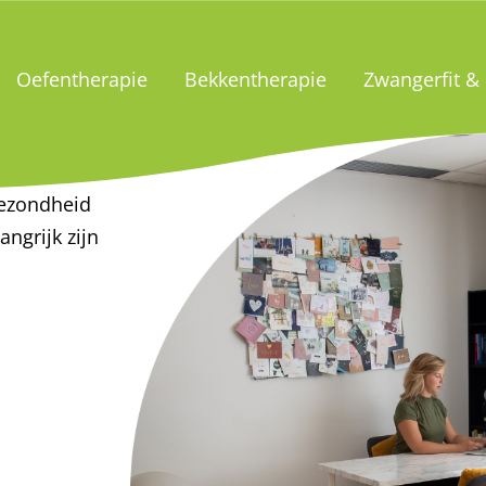
Oefentherapie
Bekkentherapie
Zwangerfit &
gezondheid
angrijk zijn