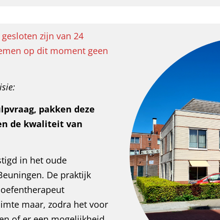
 gesloten zijn van 24
 nemen op dit moment geen
sie:
ulpvraag, pakken deze
n de kwaliteit van
stigd in het oude
euningen. De praktijk
e oefentherapeut
uimte maar, zodra het voor
en of er een mogelijkheid