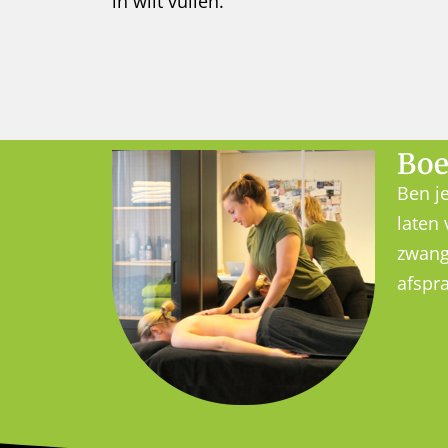
in wilt vullen.
Boe
Ben j
laten 
zwang
afspr